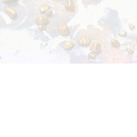
家
网
络
灵
感
启
发
加
入