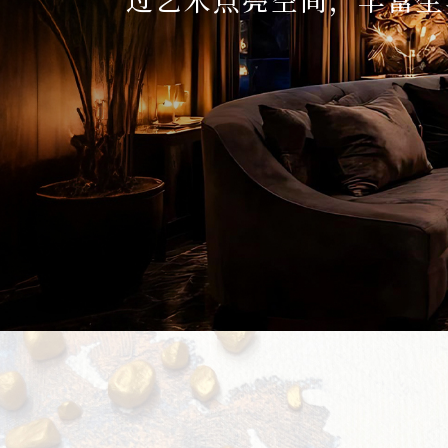
务
项
目
思
联
精
选
艺
术