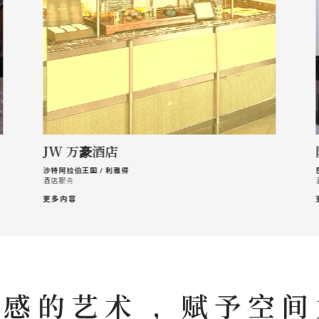
JW 万豪酒店
沙特阿拉伯王国 / 利雅得
酒店服务
更多内容
感的艺术 , 赋予空