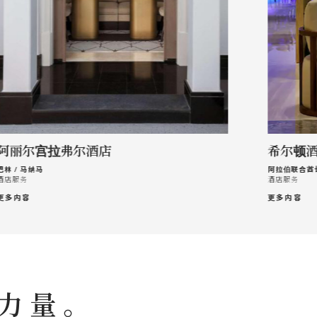
阿丽尔宫拉弗尔酒店
希尔顿
巴林 / 马纳马
阿拉伯联合酋长
酒店服务
酒店服务
更多内容
更多内容
间力量。