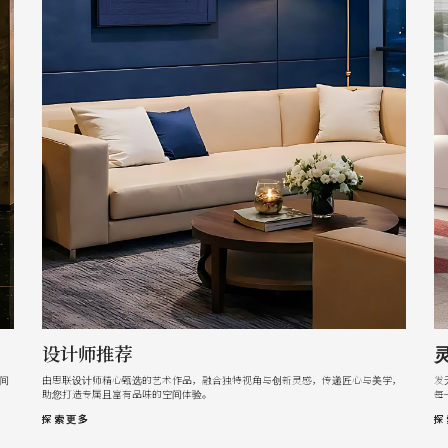
设计师推荐
间
由思联设计师精心甄选的艺术作品，融合独特视角与创新灵感，传递匠心与美学，
发
助您打造专属且富有品味的空间体验。
每
探索更多
探