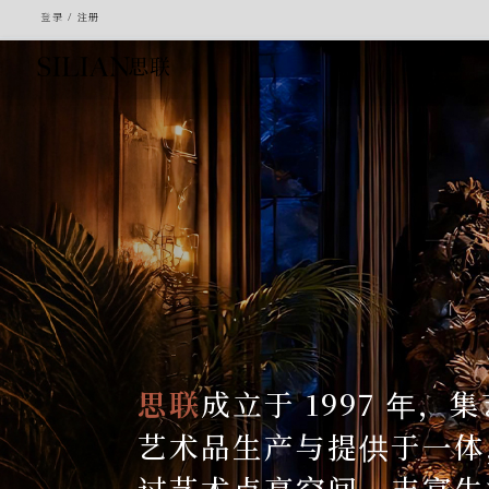
登录
/
注册
HOME
关
于
我
们
思联
成立于 1997 年，
艺术品生产与提供于一体
服
过艺术点亮空间，丰富生