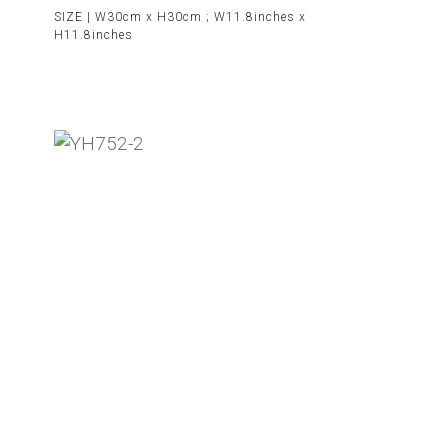
SIZE |
W30cm x H30cm ; W11.8inches x
H11.8inches