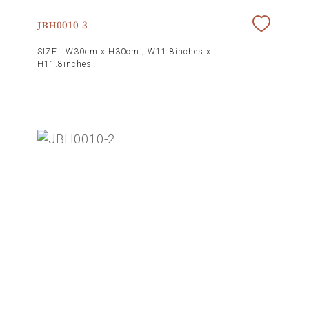
JBH0010-3
SIZE |
W30cm x H30cm ; W11.8inches x
H11.8inches