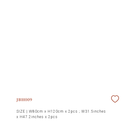
家
网
络
灵
感
启
发
JBH009
加
SIZE |
W80cm x H120cm x 2pcs ; W31.5inches
x H47.2inches x 2pcs
入