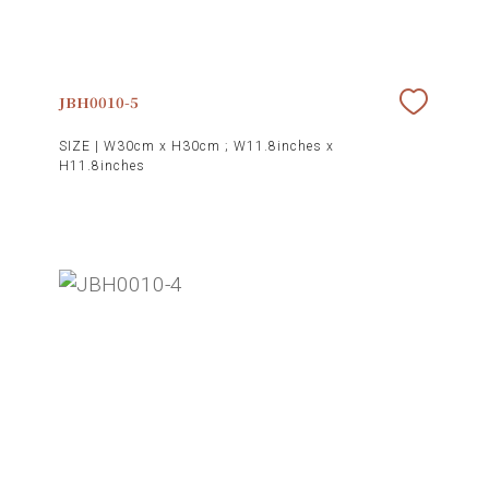
JBH0010-5
SIZE |
W30cm x H30cm ; W11.8inches x
H11.8inches