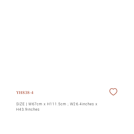
YH838-4
SIZE |
W67cm x H111.5cm ; W26.4inches x
H43.9inches