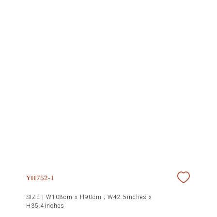
YH752-1
SIZE |
W108cm x H90cm ; W42.5inches x
H35.4inches