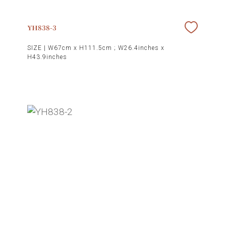
YH838-3
SIZE |
W67cm x H111.5cm ; W26.4inches x
H43.9inches