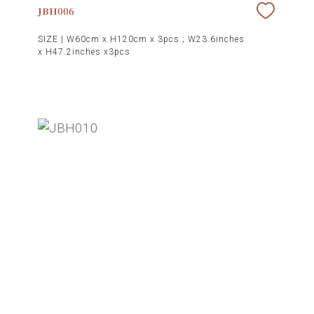
JBH006
SIZE |
W60cm x H120cm x 3pcs ; W23.6inches
x H47.2inches x3pcs