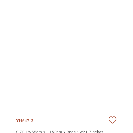
YH647-2
SIZE |
W55cm x H150cm x 3pcs ; W21.7inches