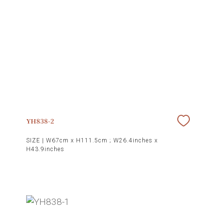
YH838-2
SIZE |
W67cm x H111.5cm ; W26.4inches x
H43.9inches