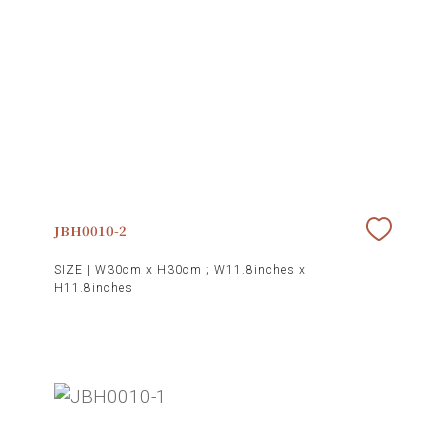
JBH0010-2
SIZE |
W30cm x H30cm ; W11.8inches x
H11.8inches