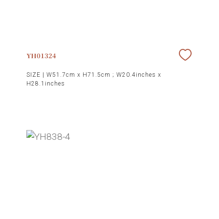
YH01324
SIZE |
W51.7cm x H71.5cm ; W20.4inches x
H28.1inches