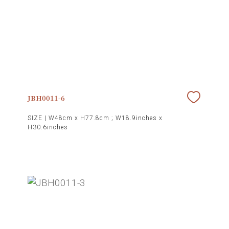
JBH0011-6
SIZE |
W48cm x H77.8cm ; W18.9inches x
H30.6inches