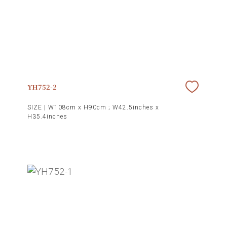
YH752-2
SIZE |
W108cm x H90cm ; W42.5inches x
H35.4inches