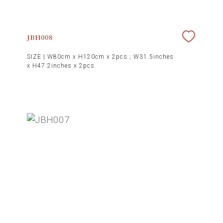
JBH008
SIZE |
W80cm x H120cm x 2pcs ; W31.5inches
x H47.2inches x 2pcs