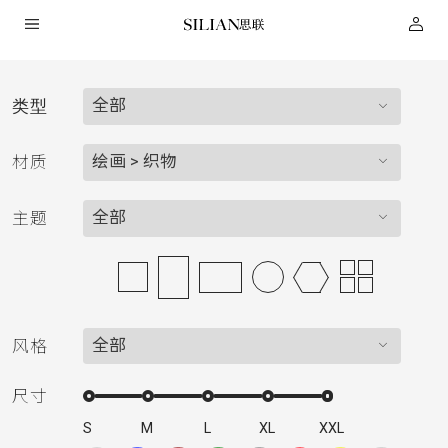
全部
类型
HOME
绘画 > 织物
材质
关
全部
主题
于
我
全部
风格
们
尺寸
服