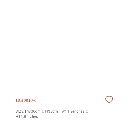
JBH0010-6
SIZE |
W30cm x H30cm ; W11.8inches x
H11.8inches