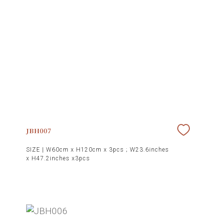
JBH007
SIZE |
W60cm x H120cm x 3pcs ; W23.6inches
x H47.2inches x3pcs