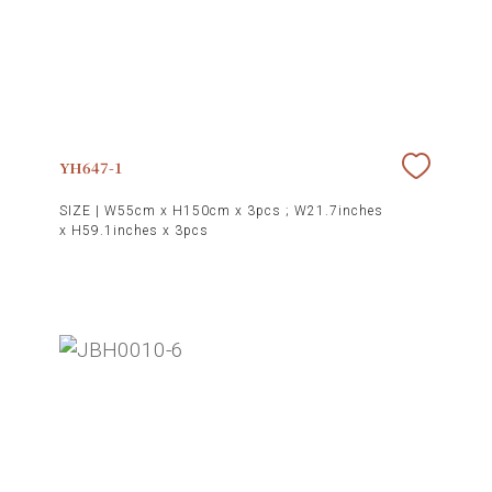
YH647-1
SIZE |
W55cm x H150cm x 3pcs ; W21.7inches
x H59.1inches x 3pcs