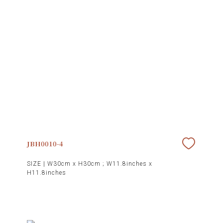
JBH0010-4
SIZE |
W30cm x H30cm ; W11.8inches x
H11.8inches