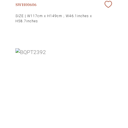
SWH00606
SIZE |
W117cm x H149cm ; W46.1inches x
H58.7inches