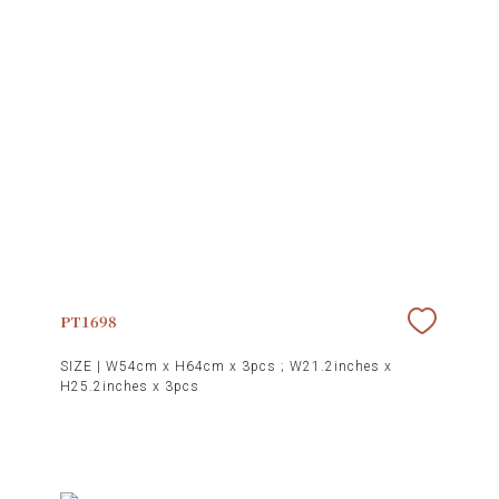
PT1698
SIZE |
W54cm x H64cm x 3pcs ; W21.2inches x
H25.2inches x 3pcs