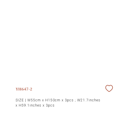
YH647-2
SIZE |
W55cm x H150cm x 3pcs ; W21.7inches
x H59.1inches x 3pcs