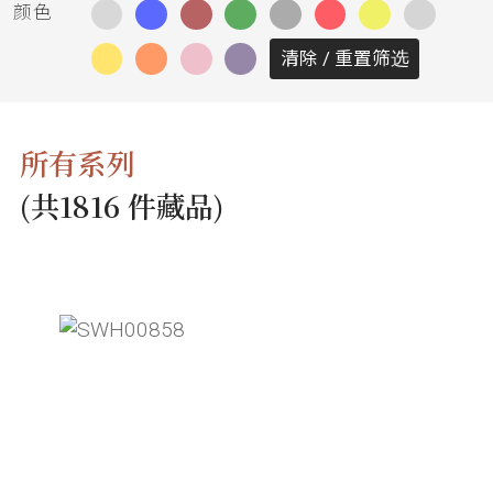
务
颜色
清除 / 重置筛选
项
目
所有系列
思
(共1816 件藏品)
联
精
选
艺
术