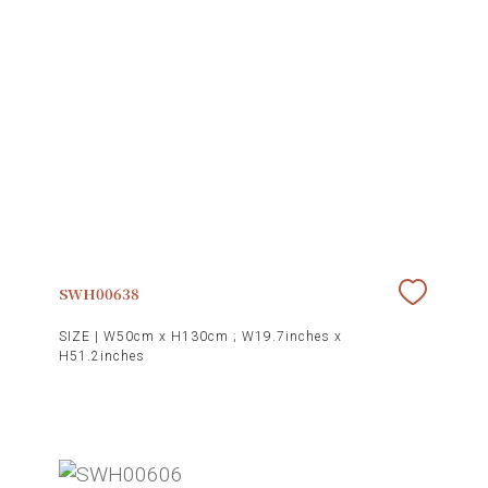
SWH00638
SIZE |
W50cm x H130cm ; W19.7inches x
H51.2inches