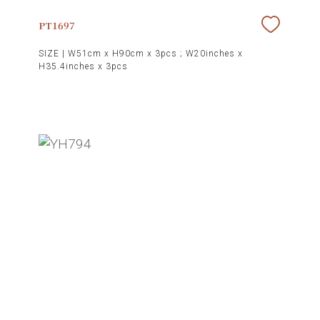
PT1697
SIZE |
W51cm x H90cm x 3pcs ; W20inches x
H35.4inches x 3pcs