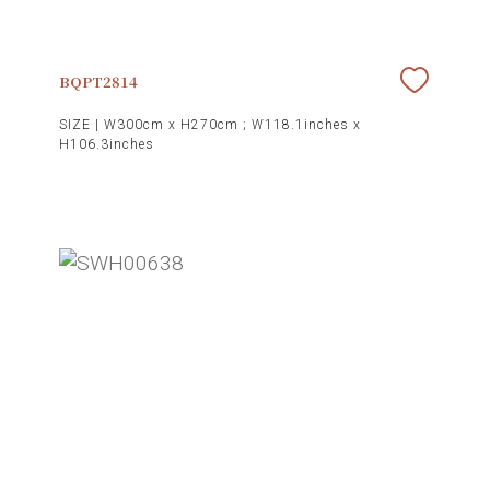
BQPT2814
SIZE |
W300cm x H270cm ; W118.1inches x
H106.3inches