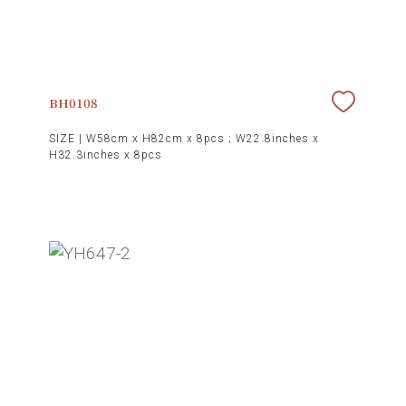
BH0108
SIZE |
W58cm x H82cm x 8pcs ; W22.8inches x
H32.3inches x 8pcs