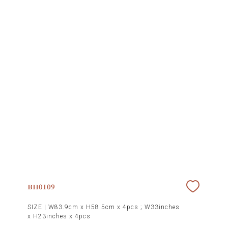
BH0109
SIZE |
W83.9cm x H58.5cm x 4pcs ; W33inches
x H23inches x 4pcs