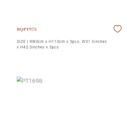
BQPT975
SIZE |
W80cm x H110cm x 3pcs; W31.5inches
x H43.3inches x 3pcs