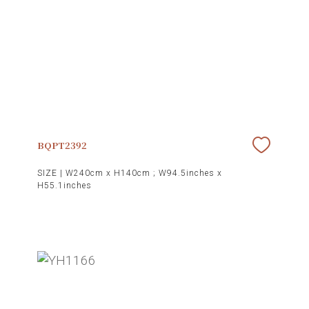
BQPT2392
SIZE |
W240cm x H140cm ; W94.5inches x
H55.1inches