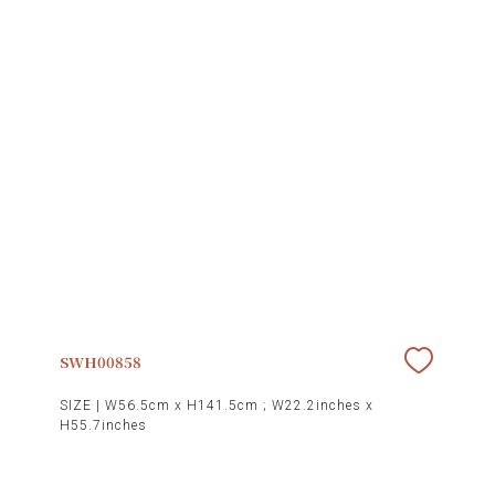
家
网
络
灵
感
启
发
SWH00858
加
SIZE |
W56.5cm x H141.5cm ; W22.2inches x
H55.7inches
入