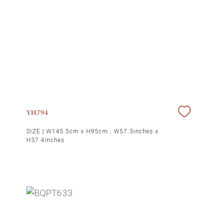
YH794
SIZE |
W145.5cm x H95cm ; W57.3inches x
H37.4inches