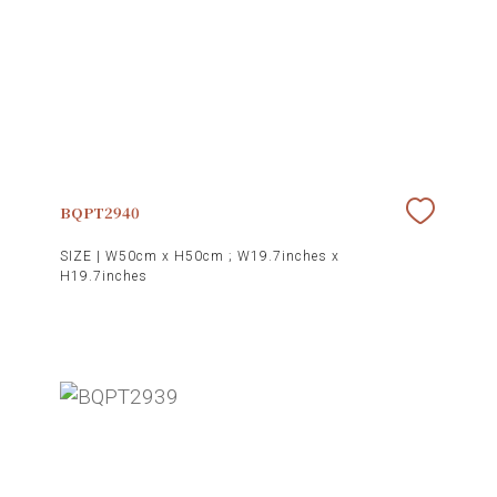
BQPT2940
SIZE |
W50cm x H50cm ; W19.7inches x
H19.7inches