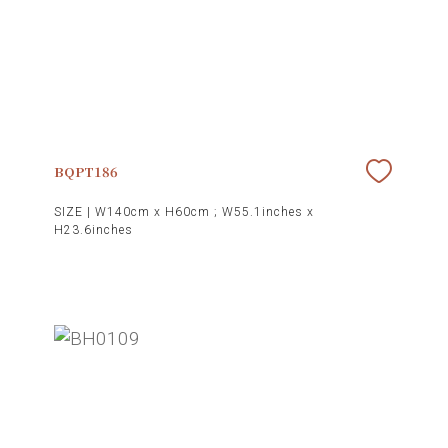
BQPT186
SIZE |
W140cm x H60cm ; W55.1inches x
H23.6inches