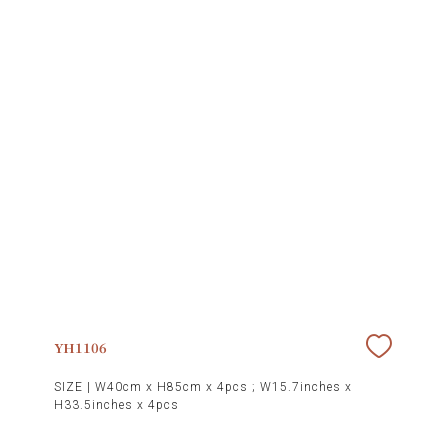
YH1106
SIZE |
W40cm x H85cm x 4pcs ; W15.7inches x
H33.5inches x 4pcs