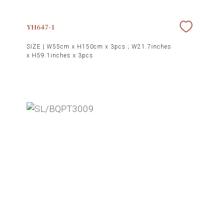
YH647-1
SIZE |
W55cm x H150cm x 3pcs ; W21.7inches
x H59.1inches x 3pcs